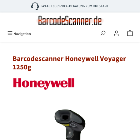
Zum Hauptinhalt springen
+49 451 8089-983 - BERATUNG ZUM ORTSTARIF
Navigation
Barcodescanner Honeywell Voyager
1250g
Bildergalerie überspringen