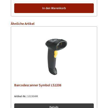
In den Warenkorb
Produktgalerie überspringen
Ähnliche Artikel
Barcodescanner Symbol LS2208
Artikel-Nr.:
101904M
Details