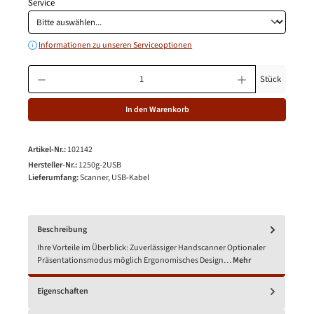
Service
Informationen zu unseren Serviceoptionen
Produkt Anzahl: Gib den gewünschten Wert ein oder benutze die Schaltfläche
Stück
In den Warenkorb
Artikel-Nr.:
102142
Hersteller-Nr.:
1250g-2USB
Lieferumfang:
Scanner, USB-Kabel
Beschreibung
Ihre Vorteile im Überblick: Zuverlässiger Handscanner Optionaler
Präsentationsmodus möglich Ergonomisches Design…
Mehr
Eigenschaften