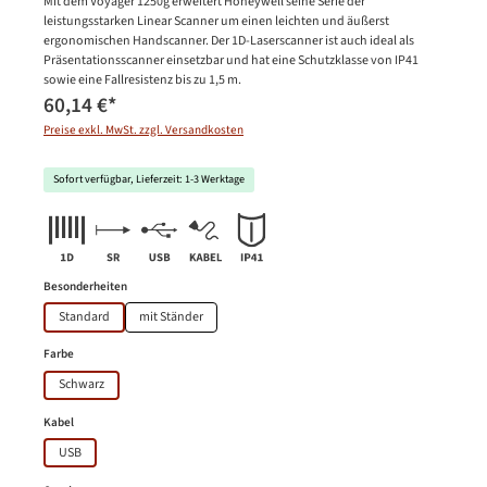
Mit dem Voyager 1250g erweitert Honeywell seine Serie der
leistungsstarken Linear Scanner um einen leichten und äußerst
ergonomischen Handscanner. Der 1D-Laserscanner ist auch ideal als
Präsentationsscanner einsetzbar und hat eine Schutzklasse von IP41
sowie eine Fallresistenz bis zu 1,5 m.
60,14 €
*
Preise exkl. MwSt. zzgl. Versandkosten
Sofort verfügbar, Lieferzeit: 1-3 Werktage
auswählen
Besonderheiten
Standard
mit Ständer
auswählen
Farbe
Schwarz
auswählen
Kabel
USB