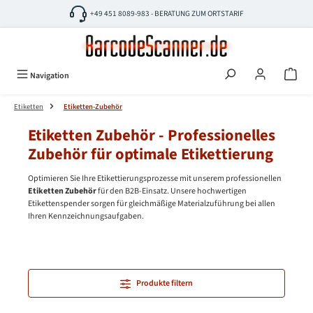
Zum Hauptinhalt springen
+49 451 8089-983 - BERATUNG ZUM ORTSTARIF
Navigation
Etiketten
Etiketten-Zubehör
Etiketten Zubehör - Professionelles
Zubehör für optimale Etikettierung
Optimieren Sie Ihre Etikettierungsprozesse mit unserem professionellen
Etiketten Zubehör
für den B2B-Einsatz. Unsere hochwertigen
Etikettenspender sorgen für gleichmäßige Materialzuführung bei allen
Ihren Kennzeichnungsaufgaben.
Produkte filtern