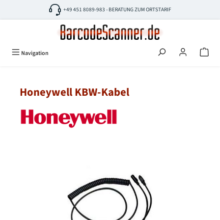
Zum Hauptinhalt springen
+49 451 8089-983 - BERATUNG ZUM ORTSTARIF
Navigation
Honeywell KBW-Kabel
Bildergalerie überspringen