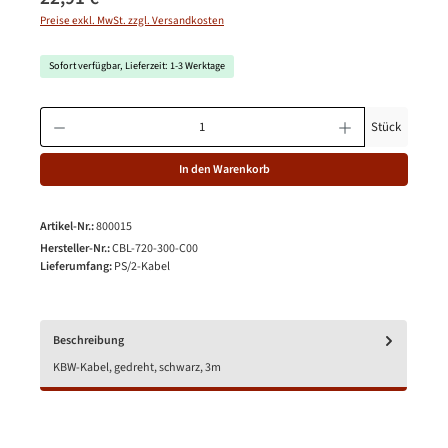
Preise exkl. MwSt. zzgl. Versandkosten
Sofort verfügbar, Lieferzeit: 1-3 Werktage
Produkt Anzahl: Gib den gewünschten Wert ein oder benutze die Schaltfläche
Stück
In den Warenkorb
Artikel-Nr.:
800015
Hersteller-Nr.:
CBL-720-300-C00
Lieferumfang:
PS/2-Kabel
Beschreibung
KBW-Kabel, gedreht, schwarz, 3m