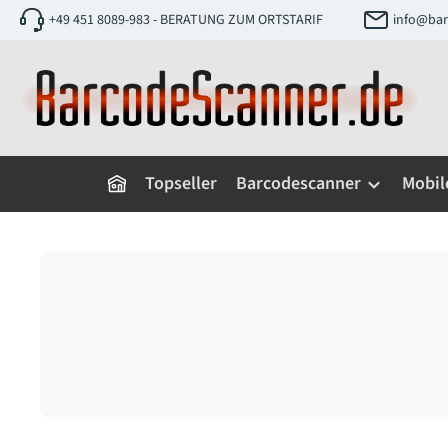
+49 451 8089-983 - BERATUNG ZUM ORTSTARIF
info@bar
 Hauptinhalt springen
Zur Suche springen
Zur Hauptnavigation springen
Topseller
Barcodescanner
Mobil