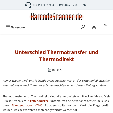
Zum Hauptinhalt springen
+49 451 8089-983 - BERATUNG ZUM ORTSTARIF
Navigation
Unterschied Thermotransfer und
Thermodirekt
18.10.2019
Immer wieder wird uns folgende Frage gestellt: Was ist der Unterschied zwischen
Thermotransfer und Thermodirekt? Dies möchten wir mit diesem Beitrag aufklären.
Thermotransfer und Thermodirekt sind die verbreitetsten Druckverfahren. Viele
Drucker - vor allem
Etikettendrucker
- unterstützen beide Verfahren, wie zum Beispiel
unser
Etikettendrucker HT100
. Trotzdem sollte vor dem Kauf die Frage geklärt
werden, welches Verfahren später angewendet werden soll.