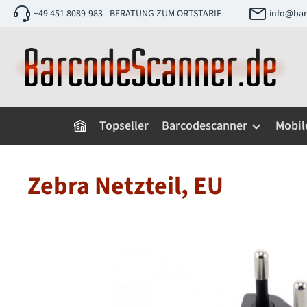
+49 451 8089-983 - BERATUNG ZUM ORTSTARIF
info@bar
 Hauptinhalt springen
Zur Suche springen
Zur Hauptnavigation springen
Topseller
Barcodescanner
Mobil
Zebra Netzteil, EU
Bildergalerie überspringen