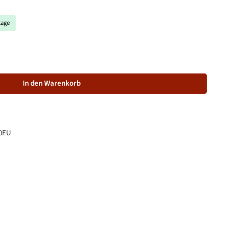
tage
schten Wert ein oder benutze die Schaltflächen um die Anzahl zu 
In den Warenkorb
0EU