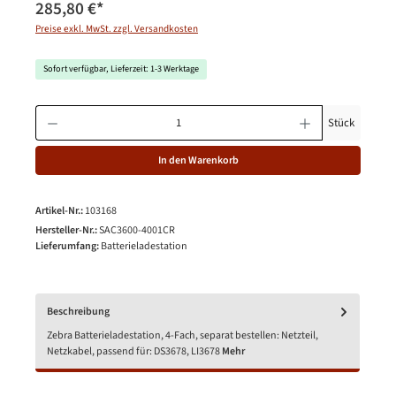
285,80 €
*
Preise exkl. MwSt. zzgl. Versandkosten
Sofort verfügbar, Lieferzeit: 1-3 Werktage
Produkt Anzahl: Gib den gewünschten Wert ein oder benutze die Schaltfläche
Stück
In den Warenkorb
Artikel-Nr.:
103168
Hersteller-Nr.:
SAC3600-4001CR
Lieferumfang:
Batterieladestation
Beschreibung
Zebra Batterieladestation, 4-Fach, separat bestellen: Netzteil,
Netzkabel, passend für: DS3678, LI3678
Mehr