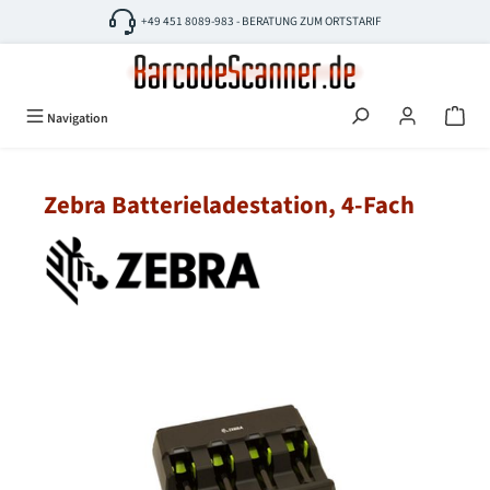
Zum Hauptinhalt springen
+49 451 8089-983 - BERATUNG ZUM ORTSTARIF
Navigation
Zebra Batterieladestation, 4-Fach
Bildergalerie überspringen