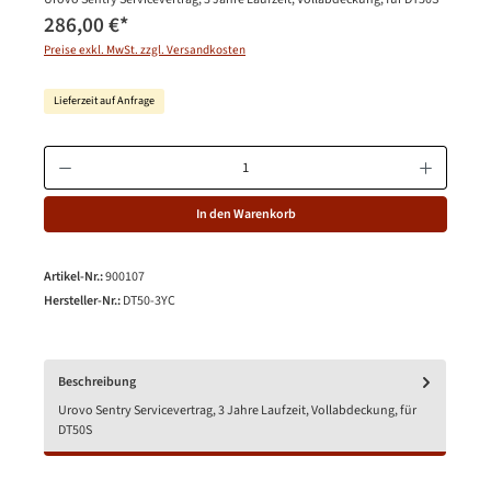
286,00 €
*
Preise exkl. MwSt. zzgl. Versandkosten
Lieferzeit auf Anfrage
Produkt Anzahl: Gib den gewünschten Wert ein oder benutze die Schaltfläche
In den Warenkorb
Artikel-Nr.:
900107
Hersteller-Nr.:
DT50-3YC
Beschreibung
Urovo Sentry Servicevertrag, 3 Jahre Laufzeit, Vollabdeckung, für
DT50S