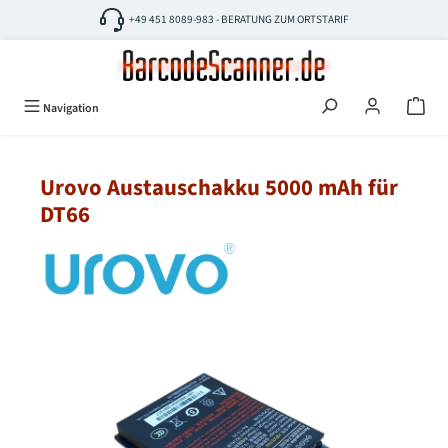
Zum Hauptinhalt springen
+49 451 8089-983 - BERATUNG ZUM ORTSTARIF
Navigation
Urovo Austauschakku 5000 mAh für
DT66
Bildergalerie überspringen