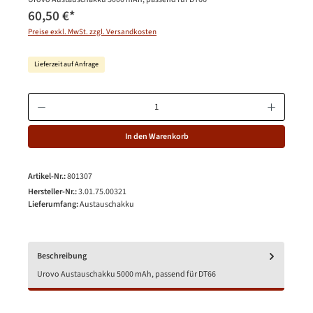
60,50 €
*
Preise exkl. MwSt. zzgl. Versandkosten
Lieferzeit auf Anfrage
Produkt Anzahl: Gib den gewünschten Wert ein oder benutze die Schaltfläche
In den Warenkorb
Artikel-Nr.:
801307
Hersteller-Nr.:
3.01.75.00321
Lieferumfang:
Austauschakku
Beschreibung
Urovo Austauschakku 5000 mAh, passend für DT66