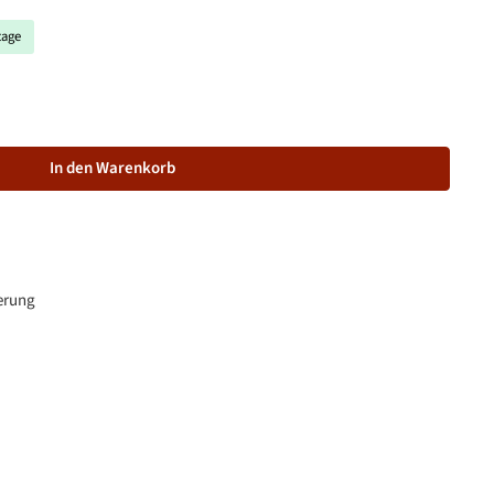
tage
schten Wert ein oder benutze die Schaltflächen um die Anzahl zu 
In den Warenkorb
erung