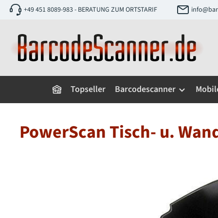
+49 451 8089-983 - BERATUNG ZUM ORTSTARIF
info@bar
 Hauptinhalt springen
Zur Suche springen
Zur Hauptnavigation springen
Topseller
Barcodescanner
Mobil
PowerScan Tisch- u. Wan
Bildergalerie überspringen