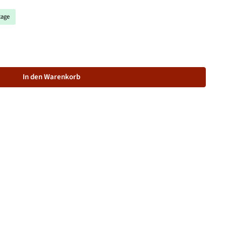
tage
schten Wert ein oder benutze die Schaltflächen um die Anzahl zu 
In den Warenkorb