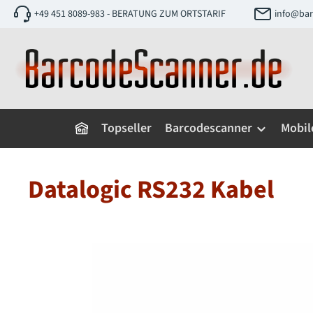
+49 451 8089-983 - BERATUNG ZUM ORTSTARIF
info@bar
 Hauptinhalt springen
Zur Suche springen
Zur Hauptnavigation springen
Topseller
Barcodescanner
Mobil
Datalogic RS232 Kabel
Bildergalerie überspringen