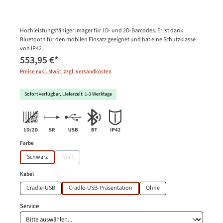
Hochleistungsfähiger Imager für 1D- und 2D-Barcodes. Er ist dank
Bluetooth für den mobilen Einsatz geeignet und hat eine Schutzklasse
von IP42.
553,95 €
*
Preise exkl. MwSt. zzgl. Versandkosten
Sofort verfügbar, Lieferzeit: 1-3 Werktage
auswählen
Farbe
Schwarz
Weiß
(Diese Option ist zurzeit nicht verfügbar.)
auswählen
Kabel
Cradle-USB
Cradle-USB-Präsentation
Ohne
Service