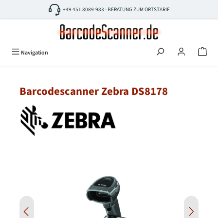
Zum Hauptinhalt springen
+49 451 8089-983 - BERATUNG ZUM ORTSTARIF
Navigation
Barcodescanner Zebra DS8178
Bildergalerie überspringen