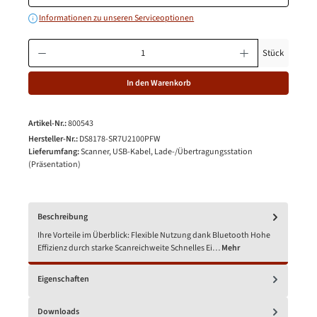
Informationen zu unseren Serviceoptionen
Produkt Anzahl: Gib den gewünschten Wert ein oder benutze die Schaltfläche
Stück
In den Warenkorb
Artikel-Nr.:
800543
Hersteller-Nr.:
DS8178-SR7U2100PFW
Lieferumfang:
Scanner, USB-Kabel, Lade-/Übertragungsstation
(Präsentation)
Beschreibung
Ihre Vorteile im Überblick: Flexible Nutzung dank Bluetooth Hohe
Effizienz durch starke Scanreichweite Schnelles Ei…
Mehr
Eigenschaften
Downloads