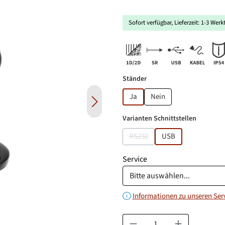
Sofort verfügbar, Lieferzeit: 1-3 Werk
auswählen
Ständer
Ja
Nein
auswähl
Varianten Schnittstellen
RS232
USB
(Diese Option ist zurzeit nicht v
Service
Informationen zu unseren Ser
Produkt Anzahl: Gib den gewün