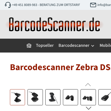
+49 451 8089-983 - BERATUNG ZUM ORTSTARIF
info@bar
 Hauptinhalt springen
Zur Suche springen
Zur Hauptnavigation springen
Topseller
Barcodescanner
Mobil
Barcodescanner Zebra D
Bildergalerie überspringen