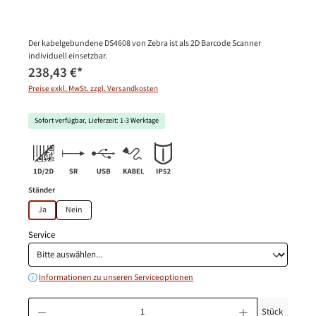
Der kabelgebundene DS4608 von Zebra ist als 2D Barcode Scanner
individuell einsetzbar.
238,43 €
*
Preise exkl. MwSt. zzgl. Versandkosten
Sofort verfügbar, Lieferzeit: 1-3 Werktage
auswählen
Ständer
Ja
Nein
Service
Informationen zu unseren Serviceoptionen
Produkt Anzahl: Gib den gewünschten Wert ein oder benutze die Schaltfläche
Stück