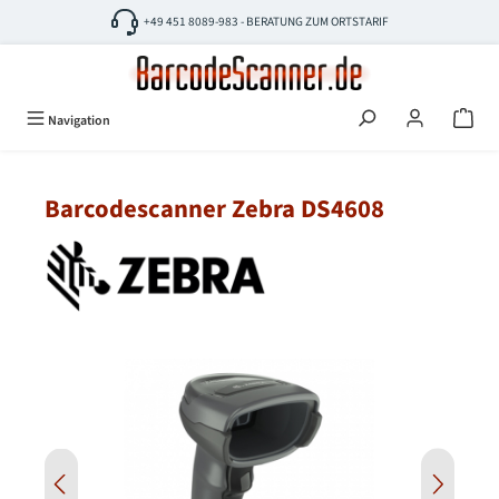
Zum Hauptinhalt springen
+49 451 8089-983 - BERATUNG ZUM ORTSTARIF
Navigation
Barcodescanner Zebra DS4608
Bildergalerie überspringen