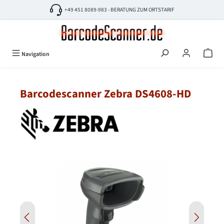
Zum Hauptinhalt springen
+49 451 8089-983 - BERATUNG ZUM ORTSTARIF
Navigation
Barcodescanner Zebra DS4608-HD
Bildergalerie überspringen