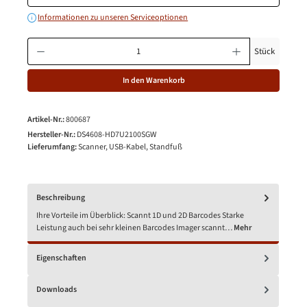
Informationen zu unseren Serviceoptionen
Produkt Anzahl: Gib den gewünschten Wert ein oder benutze die Schaltfläche
Stück
In den Warenkorb
Artikel-Nr.:
800687
Hersteller-Nr.:
DS4608-HD7U2100SGW
Lieferumfang:
Scanner, USB-Kabel, Standfuß
Beschreibung
Ihre Vorteile im Überblick: Scannt 1D und 2D Barcodes Starke
Leistung auch bei sehr kleinen Barcodes Imager scannt…
Mehr
Eigenschaften
Downloads