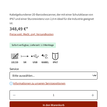
Kabelgebundener 2D-Barcodescanner, der mit einer Schutzklasse von
IP67 und einer Sturzresistenz von 2,4 m ideal für die Industrie geeignet
ist.
348,49 €
*
Preise exkl. MwSt. zzgl. Versandkosten
Sofort verfügbar, Lieferzeit: 1-3 Werktage
Service
Informationen zu unseren Serviceoptionen
Produkt Anzahl: Gib den gewünschten Wert ein oder benutze die Schaltfläche
In den Warenkorb