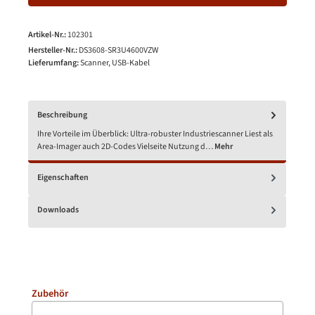
Artikel-Nr.:
102301
Hersteller-Nr.:
DS3608-SR3U4600VZW
Lieferumfang:
Scanner, USB-Kabel
Beschreibung
Ihre Vorteile im Überblick: Ultra-robuster Industriescanner Liest als
Area-Imager auch 2D-Codes Vielseite Nutzung d…
Mehr
Eigenschaften
Downloads
Produktgalerie überspringen
Zubehör