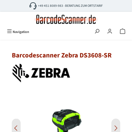
Zum Hauptinhalt springen
+49 451 8089-983 - BERATUNG ZUM ORTSTARIF
Navigation
Barcodescanner Zebra DS3608-SR
Bildergalerie überspringen