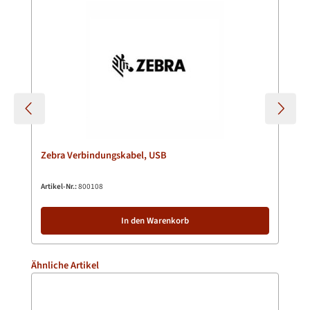
Zebra Verbindungskabel, USB
Artikel-Nr.:
800108
In den Warenkorb
Produktgalerie überspringen
Ähnliche Artikel