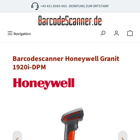
Zum Hauptinhalt springen
+49 451 8089-983 - BERATUNG ZUM ORTSTARIF
Navigation
Barcodescanner Honeywell Granit
1920i-DPM
Bildergalerie überspringen