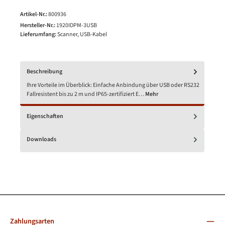
Artikel-Nr.:
800936
Hersteller-Nr.:
1920IDPM-3USB
Lieferumfang:
Scanner, USB-Kabel
Beschreibung
Ihre Vorteile im Überblick: Einfache Anbindung über USB oder RS232
Fallresistent bis zu 2 m und IP65-zertifiziert E…
Mehr
Eigenschaften
Downloads
Zahlungsarten