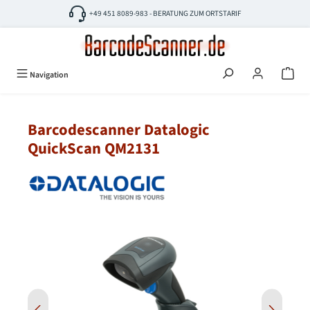
Zum Hauptinhalt springen
+49 451 8089-983 - BERATUNG ZUM ORTSTARIF
Navigation
Barcodescanner Datalogic
QuickScan QM2131
Bildergalerie überspringen