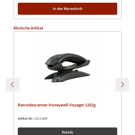
In den Warenkorb
Produktgalerie überspringen
Ähnliche Artikel
Barcodescanner Honeywell Voyager 1202g
Artikel-Nr.:
102138M
Details