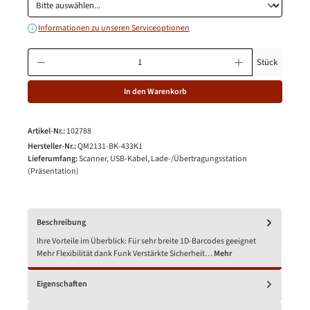
Informationen zu unseren Serviceoptionen
Produkt Anzahl: Gib den gewünschten Wert ein oder benutze die Schaltfläche
Stück
In den Warenkorb
Artikel-Nr.:
102788
Hersteller-Nr.:
QM2131-BK-433K1
Lieferumfang:
Scanner, USB-Kabel, Lade-/Übertragungsstation
(Präsentation)
Beschreibung
Ihre Vorteile im Überblick: Für sehr breite 1D-Barcodes geeignet
Mehr Flexibilität dank Funk Verstärkte Sicherheit…
Mehr
Eigenschaften