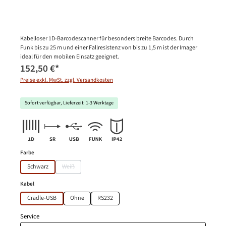
Kabelloser 1D-Barcodescanner für besonders breite Barcodes. Durch
Funk bis zu 25 m und einer Fallresistenz von bis zu 1,5 m ist der Imager
ideal für den mobilen Einsatz geeignet.
152,50 €
*
Preise exkl. MwSt. zzgl. Versandkosten
Sofort verfügbar, Lieferzeit: 1-3 Werktage
auswählen
Farbe
Schwarz
Weiß
(Diese Option ist zurzeit nicht verfügbar.)
auswählen
Kabel
Cradle-USB
Ohne
RS232
Service